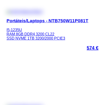
Portáteis/Laptops - NTB750W11P081T
I5-1235U
RAM 8GB DDR4 3200 CL22
SSD NVME 1TB 3200/2000 PCIE3
574
€