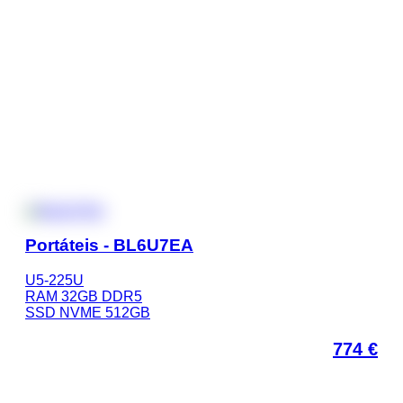
Portáteis - BL6U7EA
U5-225U
RAM 32GB DDR5
SSD NVME 512GB
774
€