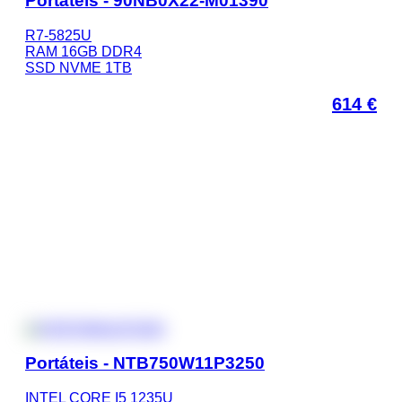
Portáteis - 90NB0X22-M01390
R7-5825U
RAM 16GB DDR4
SSD NVME 1TB
614
€
Portáteis - NTB750W11P3250
INTEL CORE I5 1235U