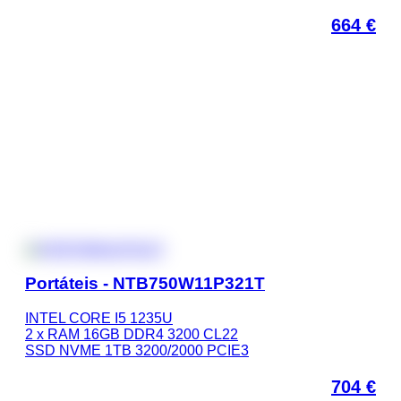
664
€
Portáteis - NTB750W11P321T
INTEL CORE I5 1235U
2 x RAM 16GB DDR4 3200 CL22
SSD NVME 1TB 3200/2000 PCIE3
704
€