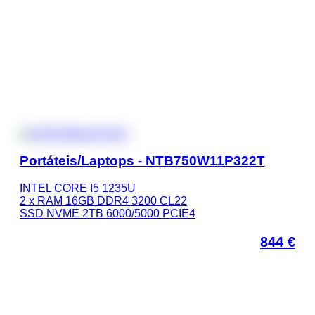
Portáteis/Laptops - NTB750W11P322T
INTEL CORE I5 1235U
2 x RAM 16GB DDR4 3200 CL22
SSD NVME 2TB 6000/5000 PCIE4
844
€