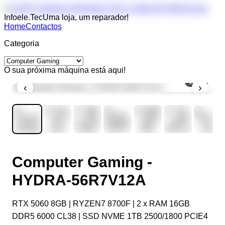
Infoele.Tec
Uma loja, um reparador!
Home
Contactos
Categoria
O sua próxima máquina está aqui!
1
/
10
‹
›
Computer Gaming -
HYDRA-56R7V12A
RTX 5060 8GB | RYZEN7 8700F | 2 x RAM 16GB
DDR5 6000 CL38 | SSD NVME 1TB 2500/1800 PCIE4