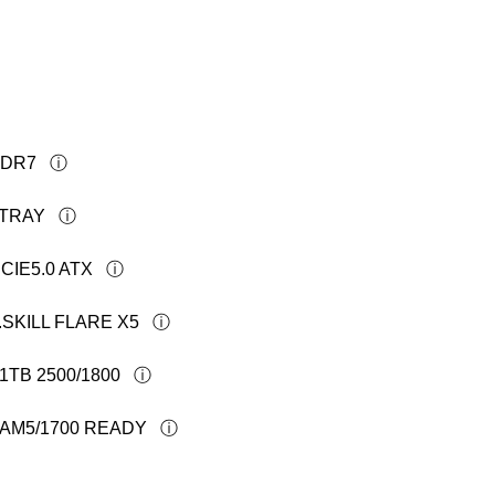
DDR7
 TRAY
CIE5.0 ATX
SKILL FLARE X5
1TB 2500/1800
AM5/1700 READY