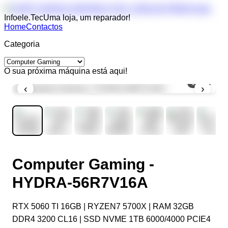
Infoele.Tec
Uma loja, um reparador!
Home
Contactos
Categoria
O sua próxima máquina está aqui!
1
/
10
‹
›
Computer Gaming -
HYDRA-56R7V16A
RTX 5060 TI 16GB | RYZEN7 5700X | RAM 32GB
DDR4 3200 CL16 | SSD NVME 1TB 6000/4000 PCIE4