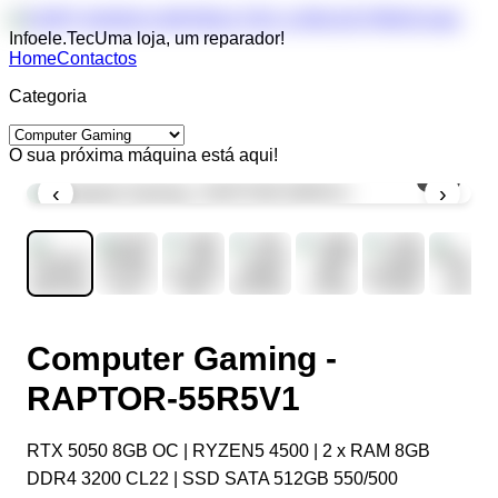
Infoele.Tec
Uma loja, um reparador!
Home
Contactos
Categoria
O sua próxima máquina está aqui!
1
/
8
‹
›
Computer Gaming -
RAPTOR-55R5V1
RTX 5050 8GB OC | RYZEN5 4500 | 2 x RAM 8GB
DDR4 3200 CL22 | SSD SATA 512GB 550/500