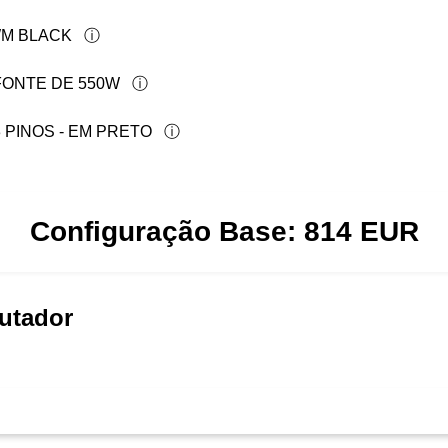
WM BLACK
FONTE DE 550W
PINOS - EM PRETO
Configuração Base:
814
EUR
utador