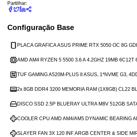
Partilhar:
Configuração Base
PLACA GRAFICA ASUS PRIME RTX 5050 OC 8G G
AMD AM4 RYZEN 5 5500 3.6 A 4.2GHZ 19MB 6C12T
TUF GAMING A520M-PLUS II ASUS, 1*NVME G3, 4
2x
8GB DDR4 3200 MEMORIA RAM (1X8GB) CL22 
DISCO SSD 2.5P BLUERAY ULTRA M8V 512GB SAT
COOLER CPU AMD AM4/AM5 DYNAMIC BEARING 
SLAYER FAN 3X 120 INF ARGB CENTER & SIDE M