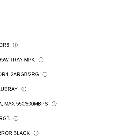
DDR6
 65W TRAY MPK
DDR4, 2ARGB/2RG
BLUERAY
A, MAX 550/500MBPS
ARGB
IRROR BLACK