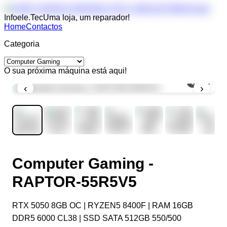
Infoele.Tec
Uma loja, um reparador!
Home
Contactos
Categoria
O sua próxima máquina está aqui!
1
/
11
‹
›
Computer Gaming -
RAPTOR-55R5V5
RTX 5050 8GB OC | RYZEN5 8400F | RAM 16GB
DDR5 6000 CL38 | SSD SATA 512GB 550/500