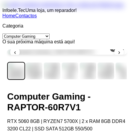
Infoele.Tec
Uma loja, um reparador!
Home
Contactos
Categoria
O sua próxima máquina está aqui!
1
/
10
‹
›
Computer Gaming -
RAPTOR-60R7V1
RTX 5060 8GB | RYZEN7 5700X | 2 x RAM 8GB DDR4
3200 CL22 | SSD SATA 512GB 550/500