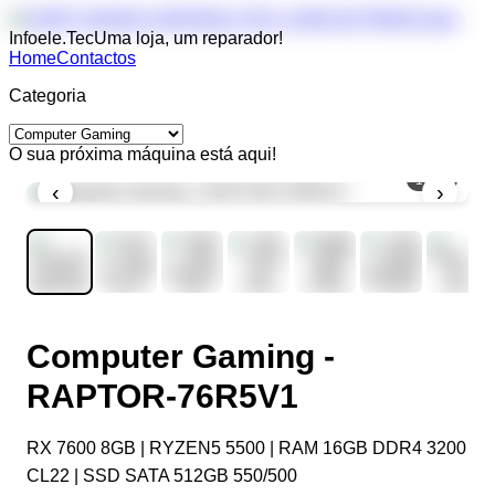
Infoele.Tec
Uma loja, um reparador!
Home
Contactos
Categoria
O sua próxima máquina está aqui!
1
/
10
‹
›
Computer Gaming -
RAPTOR-76R5V1
RX 7600 8GB | RYZEN5 5500 | RAM 16GB DDR4 3200
CL22 | SSD SATA 512GB 550/500