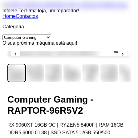
Infoele.Tec
Uma loja, um reparador!
Home
Contactos
Categoria
O sua próxima máquina está aqui!
1
/
12
‹
›
Computer Gaming -
RAPTOR-96R5V2
RX 9060XT 16GB OC | RYZEN5 8400F | RAM 16GB
DDR5 6000 CL38 | SSD SATA 512GB 550/500