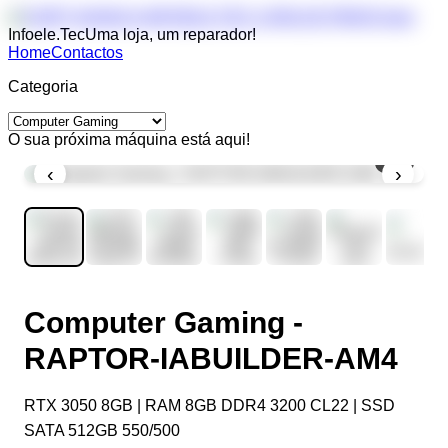
Infoele.Tec
Uma loja, um reparador!
Home
Contactos
Categoria
O sua próxima máquina está aqui!
1
/
7
‹
›
Computer Gaming -
RAPTOR-IABUILDER-AM4
RTX 3050 8GB | RAM 8GB DDR4 3200 CL22 | SSD
SATA 512GB 550/500