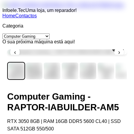
Infoele.Tec
Uma loja, um reparador!
Home
Contactos
Categoria
O sua próxima máquina está aqui!
1
/
8
‹
›
Computer Gaming -
RAPTOR-IABUILDER-AM5
RTX 3050 8GB | RAM 16GB DDR5 5600 CL40 | SSD
SATA 512GB 550/500